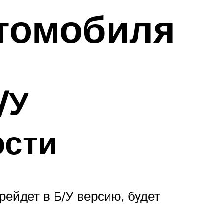
втомобиля
/У
ости
рейдет в Б/У версию, будет