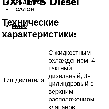
DXT EPS Diesel
РАДИАТОР
САЛОН
Технические
Меню
характеристики:
С жидкостным
охлаждением, 4-
тактный
дизельный, 3-
Тип двигателя
цилиндровый с
верхним
расположением
клапанов