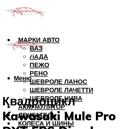
МАРКИ АВТО
ВАЗ
ЛАДА
ПЕЖО
РЕНО
Меню
ШЕВРОЛЕ ЛАНОС
ШЕВРОЛЕ ЛАЧЕТТИ
Квадроцикл
ШЕВРОЛЕ НИВА
АККУМУЛЯТОР
Kawasaki Mule Pro
ДВИГАТЕЛЬ
КОЛЕСА И ШИНЫ