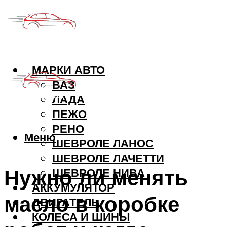
МАРКИ АВТО
ВАЗ
ЛАДА
ПЕЖО
РЕНО
Меню
ШЕВРОЛЕ ЛАНОС
ШЕВРОЛЕ ЛАЧЕТТИ
Нужно ли менять
ШЕВРОЛЕ НИВА
АККУМУЛЯТОР
масло в коробке
ДВИГАТЕЛЬ
КОЛЕСА И ШИНЫ