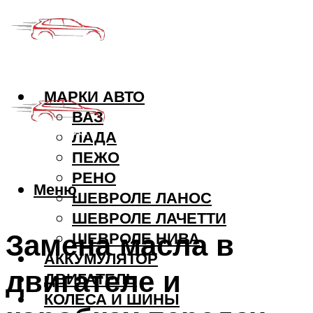
МАРКИ АВТО
ВАЗ
ЛАДА
ПЕЖО
РЕНО
Меню
ШЕВРОЛЕ ЛАНОС
ШЕВРОЛЕ ЛАЧЕТТИ
Замена масла в
ШЕВРОЛЕ НИВА
АККУМУЛЯТОР
двигателе и
ДВИГАТЕЛЬ
КОЛЕСА И ШИНЫ