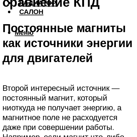
сравнение КПД
РАДИАТОР
САЛОН
Постоянные магниты
Меню
как источники энергии
для двигателей
Второй интересный источник —
постоянный магнит, который
ниоткуда не получает энергию, а
магнитное поле не расходуется
даже при совершении работы.
Например, если магнит что-либо