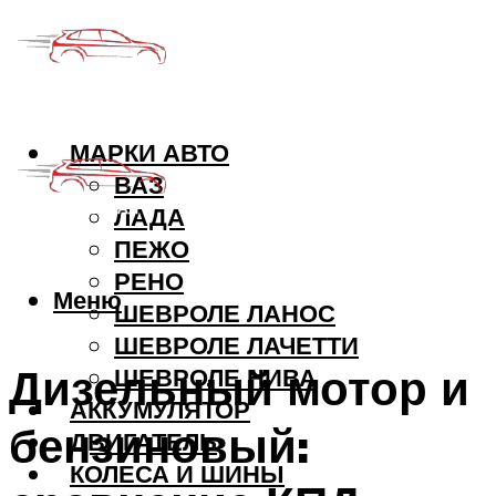
МАРКИ АВТО
ВАЗ
ЛАДА
ПЕЖО
РЕНО
Меню
ШЕВРОЛЕ ЛАНОС
ШЕВРОЛЕ ЛАЧЕТТИ
Дизельный мотор и
ШЕВРОЛЕ НИВА
АККУМУЛЯТОР
бензиновый:
ДВИГАТЕЛЬ
КОЛЕСА И ШИНЫ