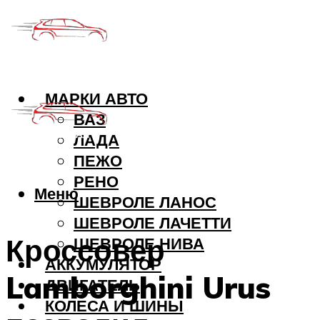
МАРКИ АВТО
ВАЗ
ЛАДА
ПЕЖО
РЕНО
Меню
ШЕВРОЛЕ ЛАНОС
ШЕВРОЛЕ ЛАЧЕТТИ
Кроссовер
ШЕВРОЛЕ НИВА
АККУМУЛЯТОР
Lamborghini Urus
ДВИГАТЕЛЬ
КОЛЕСА И ШИНЫ