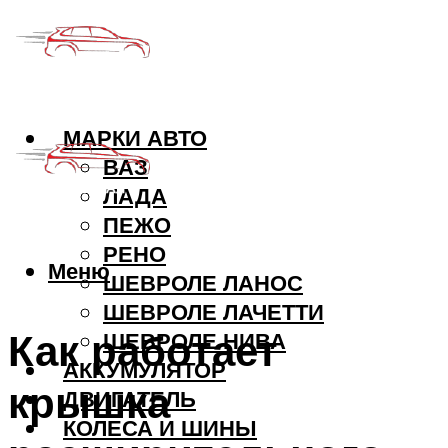
МАРКИ АВТО
ВАЗ
ЛАДА
ПЕЖО
РЕНО
Меню
ШЕВРОЛЕ ЛАНОС
ШЕВРОЛЕ ЛАЧЕТТИ
Как работает
ШЕВРОЛЕ НИВА
АККУМУЛЯТОР
крышка
ДВИГАТЕЛЬ
КОЛЕСА И ШИНЫ