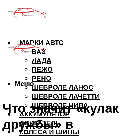
МАРКИ АВТО
ВАЗ
ЛАДА
ПЕЖО
РЕНО
Меню
ШЕВРОЛЕ ЛАНОС
ШЕВРОЛЕ ЛАЧЕТТИ
Что значит «кулак
ШЕВРОЛЕ НИВА
АККУМУЛЯТОР
дружбы» в
ДВИГАТЕЛЬ
КОЛЕСА И ШИНЫ