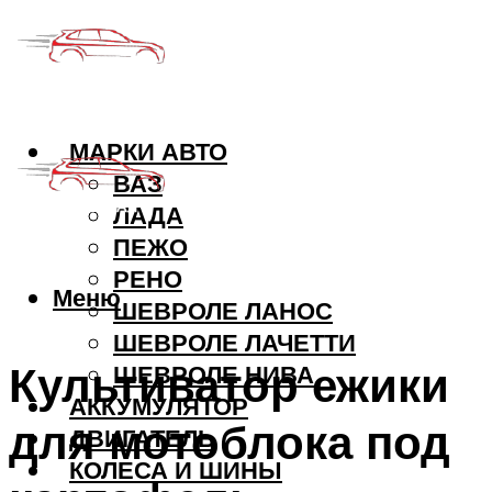
МАРКИ АВТО
ВАЗ
ЛАДА
ПЕЖО
РЕНО
Меню
ШЕВРОЛЕ ЛАНОС
ШЕВРОЛЕ ЛАЧЕТТИ
Культиватор ежики
ШЕВРОЛЕ НИВА
АККУМУЛЯТОР
для мотоблока под
ДВИГАТЕЛЬ
КОЛЕСА И ШИНЫ