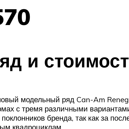
570
яд и стоимос
новый модельный ряд Can-Am Renegad
мах с тремя различными вариантами
поклонников бренда, так как за посл
ным квадроциклам.