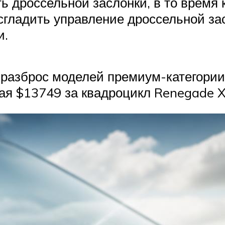
ь дроссельной заслонки, в то время 
гладить управление дроссельной за
и.
й разброс моделей премиум-категории
ая $13749 за квадроцикл Renegade X