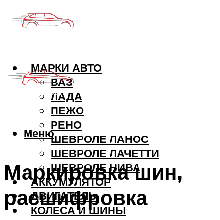
МАРКИ АВТО
ВАЗ
ЛАДА
ПЕЖО
РЕНО
Меню
ШЕВРОЛЕ ЛАНОС
ШЕВРОЛЕ ЛАЧЕТТИ
Маркировка шин,
ШЕВРОЛЕ НИВА
АККУМУЛЯТОР
расшифровка
ДВИГАТЕЛЬ
КОЛЕСА И ШИНЫ