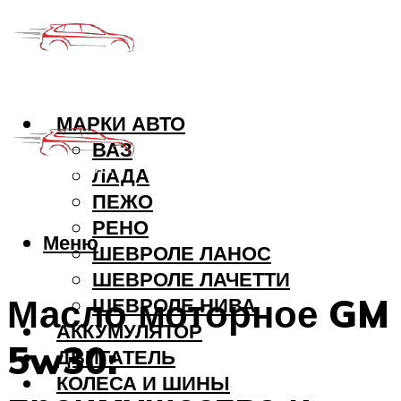
МАРКИ АВТО
ВАЗ
ЛАДА
ПЕЖО
РЕНО
Меню
ШЕВРОЛЕ ЛАНОС
ШЕВРОЛЕ ЛАЧЕТТИ
Масло моторное GM
ШЕВРОЛЕ НИВА
АККУМУЛЯТОР
5w30:
ДВИГАТЕЛЬ
КОЛЕСА И ШИНЫ