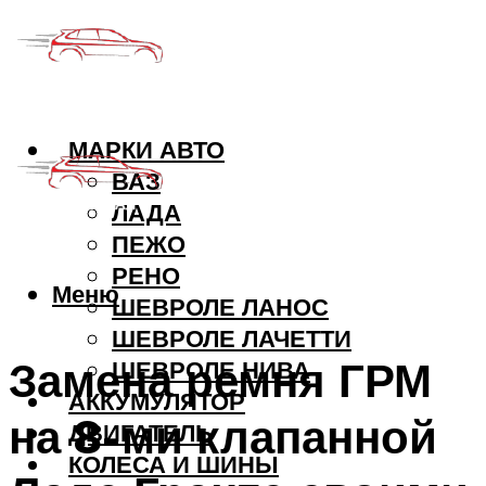
МАРКИ АВТО
ВАЗ
ЛАДА
ПЕЖО
РЕНО
Меню
ШЕВРОЛЕ ЛАНОС
ШЕВРОЛЕ ЛАЧЕТТИ
Замена ремня ГРМ
ШЕВРОЛЕ НИВА
АККУМУЛЯТОР
на 8-ми клапанной
ДВИГАТЕЛЬ
КОЛЕСА И ШИНЫ