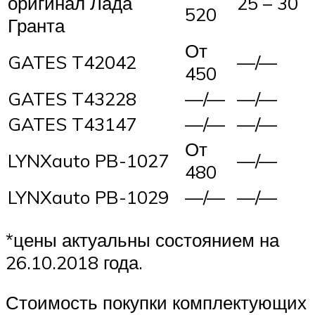
оригинал Лада
25 – 30
520
Гранта
От
GATES T42042
—/—
450
GATES T43228
—/—
—/—
GATES T43147
—/—
—/—
От
LYNXauto PB-1027
—/—
480
LYNXauto PB-1029
—/—
—/—
*цены актуальны состоянием на
26.10.2018 года.
Стоимость покупки комплектующих