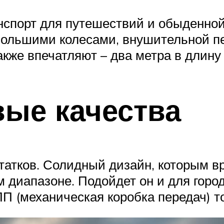
анспорт для путешествий и обыденной
большими колесами, внушительной п
кже впечатляют – два метра в длину
вые качества
татков. Солидный дизайн, которым в
 диапазоне. Подойдет он и для горо
П (механическая коробка передач) т