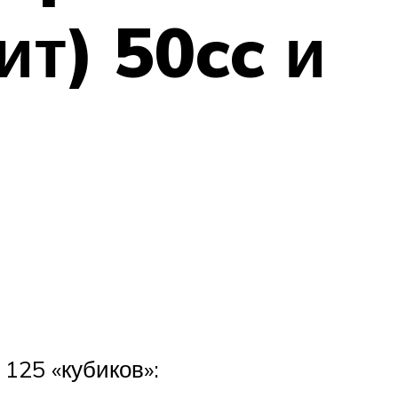
т) 50cc и
125 «кубиков»: