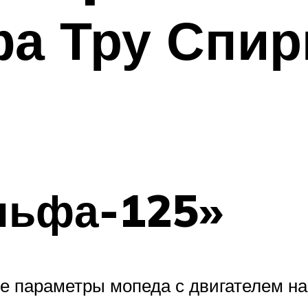
а Тру Спири
льфа-125»
 параметры мопеда с двигателем на 