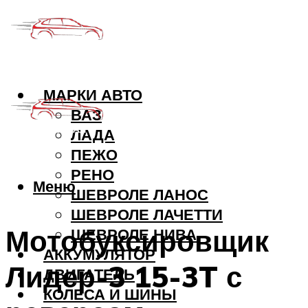
МАРКИ АВТО
ВАЗ
ЛАДА
ПЕЖО
РЕНО
Меню
ШЕВРОЛЕ ЛАНОС
ШЕВРОЛЕ ЛАЧЕТТИ
Мотобуксировщик
ШЕВРОЛЕ НИВА
АККУМУЛЯТОР
Лидер-3 15-3T с
ДВИГАТЕЛЬ
КОЛЕСА И ШИНЫ