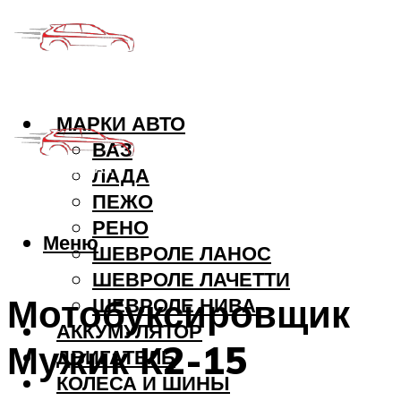
МАРКИ АВТО
ВАЗ
ЛАДА
ПЕЖО
РЕНО
Меню
ШЕВРОЛЕ ЛАНОС
ШЕВРОЛЕ ЛАЧЕТТИ
Мотобуксировщик
ШЕВРОЛЕ НИВА
АККУМУЛЯТОР
Мужик К2-15
ДВИГАТЕЛЬ
КОЛЕСА И ШИНЫ