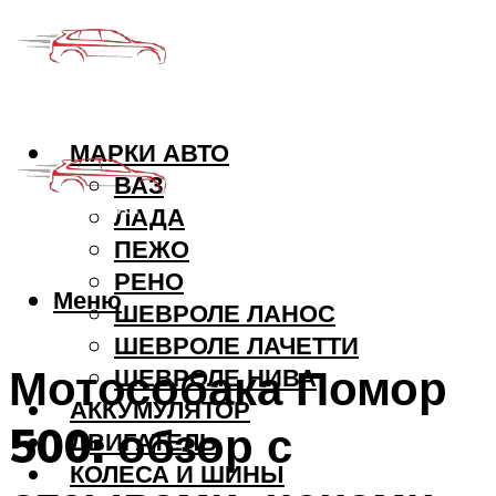
МАРКИ АВТО
ВАЗ
ЛАДА
ПЕЖО
РЕНО
Меню
ШЕВРОЛЕ ЛАНОС
ШЕВРОЛЕ ЛАЧЕТТИ
Мотособака Помор
ШЕВРОЛЕ НИВА
АККУМУЛЯТОР
500: обзор с
ДВИГАТЕЛЬ
КОЛЕСА И ШИНЫ