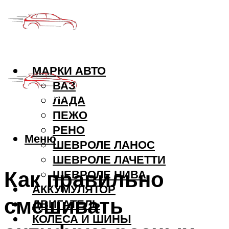
МАРКИ АВТО
ВАЗ
ЛАДА
ПЕЖО
РЕНО
Меню
ШЕВРОЛЕ ЛАНОС
ШЕВРОЛЕ ЛАЧЕТТИ
Как правильно
ШЕВРОЛЕ НИВА
АККУМУЛЯТОР
смешивать
ДВИГАТЕЛЬ
КОЛЕСА И ШИНЫ