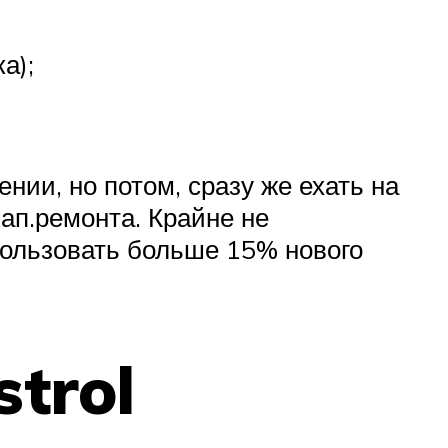
а);
нии, но потом, сразу же ехать на
ап.ремонта. Крайне не
пользовать больше 15% нового
trol