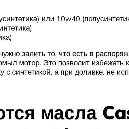
синтетика) или 10w40 (полусинтетик
интетика)
ика)
ужно залить то, что есть в распоряже
омыл мотор. Это позволит избежать к
 с синтетикой, а при доливке, не ис
тся масла Cas