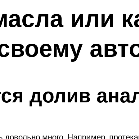
асла или к
 своему ав
тся долив ана
 довольно много. Например, протека