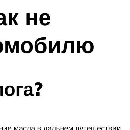
ак не
томобилю
лога?
ние масла в дальнем путешествии,