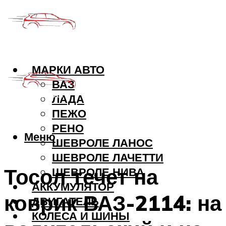
МАРКИ АВТО
ВАЗ
ЛАДА
ПЕЖО
РЕНО
Меню
ШЕВРОЛЕ ЛАНОС
ШЕВРОЛЕ ЛАЧЕТТИ
Тосол течет на
ШЕВРОЛЕ НИВА
АККУМУЛЯТОР
коврик ВАЗ-2114: на
ДВИГАТЕЛЬ
КОЛЕСА И ШИНЫ