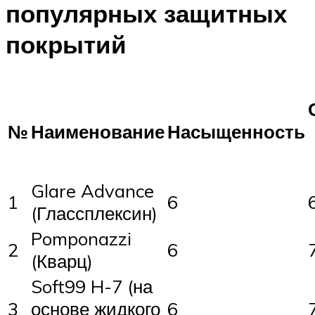
популярных защитных
покрытий
№
Наименование
Насыщенность
Glare Advance
1
6
(Глассплексин)
Pomponazzi
2
6
(Кварц)
Soft99 H-7 (на
3
основе жидкого
6