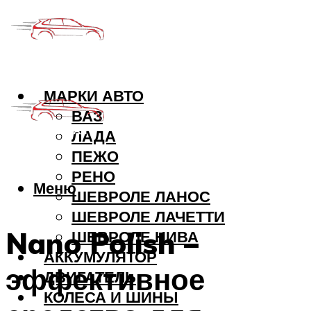
МАРКИ АВТО
ВАЗ
ЛАДА
ПЕЖО
РЕНО
Меню
ШЕВРОЛЕ ЛАНОС
ШЕВРОЛЕ ЛАЧЕТТИ
Nano Polish –
ШЕВРОЛЕ НИВА
АККУМУЛЯТОР
эффективное
ДВИГАТЕЛЬ
КОЛЕСА И ШИНЫ