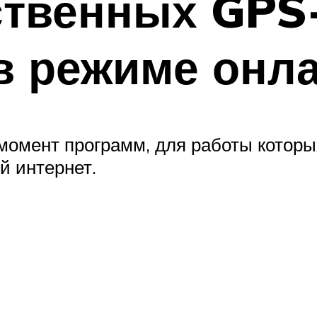
ственных GPS
в режиме онл
момент программ, для работы которы
й интернет.