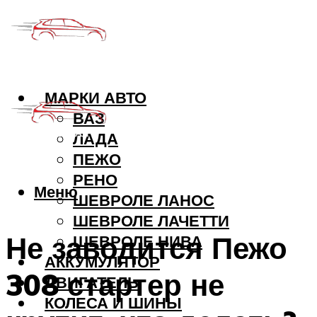
МАРКИ АВТО
ВАЗ
ЛАДА
ПЕЖО
РЕНО
Меню
ШЕВРОЛЕ ЛАНОС
ШЕВРОЛЕ ЛАЧЕТТИ
Не заводится Пежо
ШЕВРОЛЕ НИВА
АККУМУЛЯТОР
308 стартер не
ДВИГАТЕЛЬ
КОЛЕСА И ШИНЫ