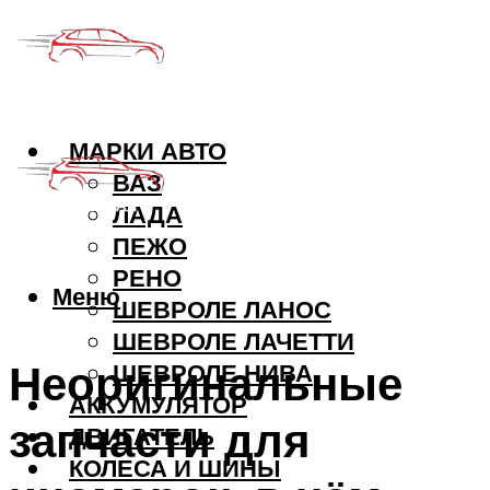
МАРКИ АВТО
ВАЗ
ЛАДА
ПЕЖО
РЕНО
Меню
ШЕВРОЛЕ ЛАНОС
ШЕВРОЛЕ ЛАЧЕТТИ
Неоригинальные
ШЕВРОЛЕ НИВА
АККУМУЛЯТОР
запчасти для
ДВИГАТЕЛЬ
КОЛЕСА И ШИНЫ