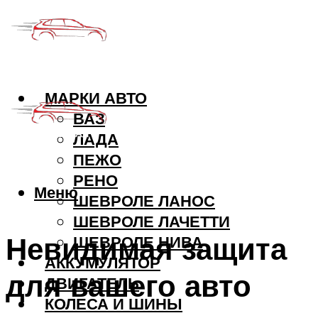
МАРКИ АВТО
ВАЗ
ЛАДА
ПЕЖО
РЕНО
Меню
ШЕВРОЛЕ ЛАНОС
ШЕВРОЛЕ ЛАЧЕТТИ
Невидимая защита
ШЕВРОЛЕ НИВА
АККУМУЛЯТОР
для вашего авто
ДВИГАТЕЛЬ
КОЛЕСА И ШИНЫ