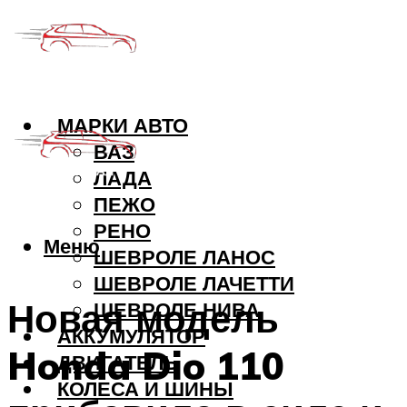
МАРКИ АВТО
ВАЗ
ЛАДА
ПЕЖО
РЕНО
Меню
ШЕВРОЛЕ ЛАНОС
ШЕВРОЛЕ ЛАЧЕТТИ
Новая модель
ШЕВРОЛЕ НИВА
АККУМУЛЯТОР
Honda Dio 110
ДВИГАТЕЛЬ
КОЛЕСА И ШИНЫ