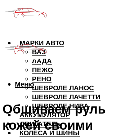
МАРКИ АВТО
ВАЗ
ЛАДА
ПЕЖО
РЕНО
Меню
ШЕВРОЛЕ ЛАНОС
ШЕВРОЛЕ ЛАЧЕТТИ
Обшиваем руль
ШЕВРОЛЕ НИВА
АККУМУЛЯТОР
кожей своими
ДВИГАТЕЛЬ
КОЛЕСА И ШИНЫ