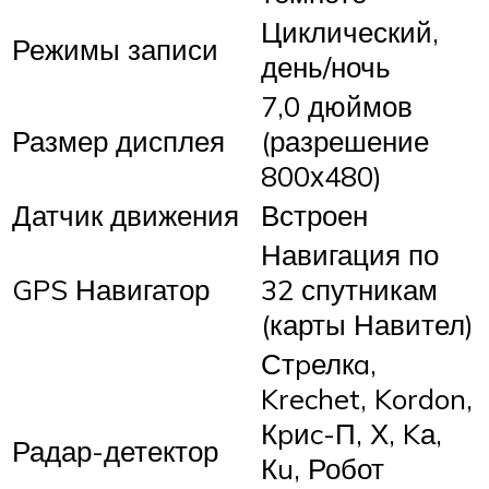
Циклический,
Режимы записи
день/ночь
7,0 дюймов
Размер дисплея
(разрешение
800х480)
Датчик движения
Встроен
Навигация по
GPS Навигатор
32 спутникам
(карты Навител)
Стpелкa,
Krechet, Kordon,
Кpиc-П, Х, Kа,
Радар-детектор
Кu, Робот