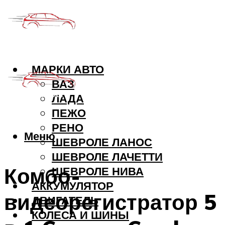
МАРКИ АВТО
ВАЗ
ЛАДА
ПЕЖО
РЕНО
Меню
ШЕВРОЛЕ ЛАНОС
ШЕВРОЛЕ ЛАЧЕТТИ
Комбо-
ШЕВРОЛЕ НИВА
АККУМУЛЯТОР
видеорегистратор 5
ДВИГАТЕЛЬ
КОЛЕСА И ШИНЫ