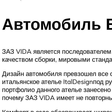
Автомобиль 
ЗАЗ VIDA является последователем 
качеством сборки, мировыми станда
Дизайн автомобиля превзошел все о
итальянское ателье ItalDesignпод 
портфолио данного ателье занесено
почему ЗАЗ VIDA имеет не повторн
Комфорт в езде обеспечивает широк