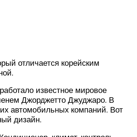
орый отличается корейским
ной.
 работало известное мировое
именем Джорджетто Джуджаро. В
щих автомобильных компаний. Вот
ный дизайн.
Кондиционер, климат-контроль,