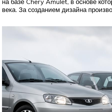
на базе Chery Amulet, в основе кот
века. За созданием дизайна произво