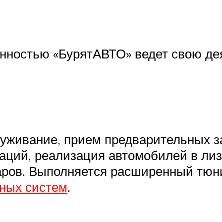
нностью «БурятАВТО» ведет свою де
луживание, прием предварительных з
ций, реализация автомобилей в лизи
аров. Выполняется расширенный тюни
нных систем
.