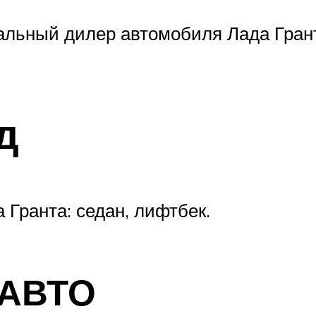
альный дилер автомобиля Лада Грант
д
 Гранта: седан, лифтбек.
тАВТО