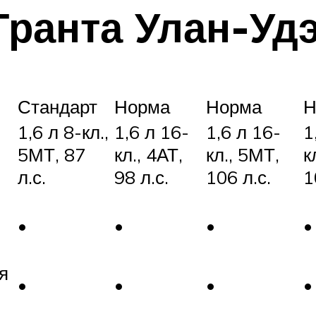
Гранта Улан-Уд
Стандарт
Норма
Норма
Н
1,6 л 8-кл.,
1,6 л 16-
1,6 л 16-
1
5МТ, 87
кл., 4АТ,
кл., 5МТ,
к
л.с.
98 л.с.
106 л.с.
1
•
•
•
•
я
•
•
•
•