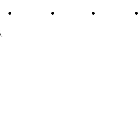
•
•
•
•
.