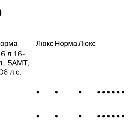
э
орма
Люкс
Норма
Люкс
,6 л 16-
л., 5АМТ,
06 л.с.
•
•
•
•
•
•
•
•
•
•
•
•
•
•
•
•
•
•