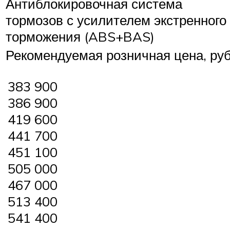
Антиблокировочная система
тормозов с усилителем экстренного
торможения (ABS+BAS)
Рекомендуемая розничная цена, руб
383 900
386 900
419 600
441 700
451 100
505 000
467 000
513 400
541 400