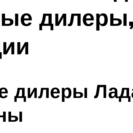
ые дилеры,
ции
 дилеры Лада
ены