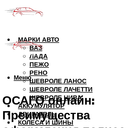
МАРКИ АВТО
ВАЗ
ЛАДА
ПЕЖО
РЕНО
Меню
ШЕВРОЛЕ ЛАНОС
ШЕВРОЛЕ ЛАЧЕТТИ
​ОСАГО онлайн:
ШЕВРОЛЕ НИВА
АККУМУЛЯТОР
Преимущества
ДВИГАТЕЛЬ
КОЛЕСА И ШИНЫ