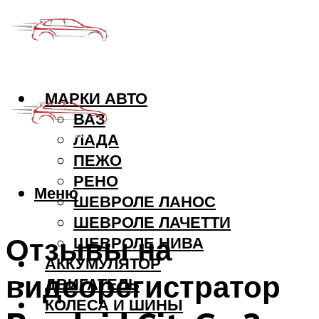
МАРКИ АВТО
ВАЗ
ЛАДА
ПЕЖО
РЕНО
Меню
ШЕВРОЛЕ ЛАНОС
ШЕВРОЛЕ ЛАЧЕТТИ
Отзывы на
ШЕВРОЛЕ НИВА
АККУМУЛЯТОР
видеорегистратор
ДВИГАТЕЛЬ
КОЛЕСА И ШИНЫ