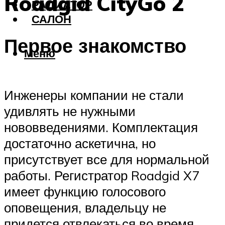
Roadgid CityGo 2
РАДИАТОР
САЛОН
Первое знакомство
Меню
Инженеры компании не стали
удивлять не нужными
нововведениями. Комплектация
достаточно аскетична, но
присутствует все для нормальной
работы. Регистратор Roadgid X7
имеет функцию голосового
оповещения, владельцу не
придется отвлекаться во время