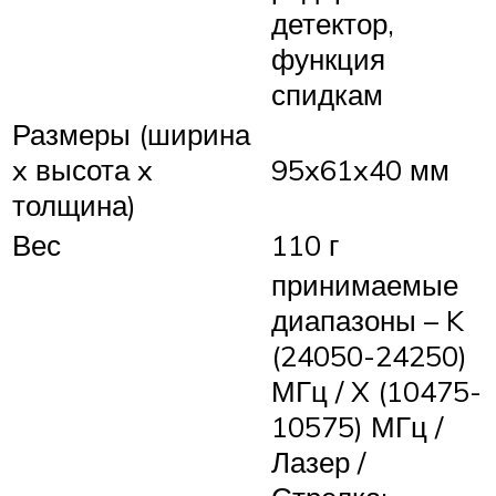
детектор,
функция
спидкам
Размеры (ширина
x высота x
95x61x40 мм
толщина)
Вес
110 г
принимаемые
диапазоны – K
(24050-24250)
МГц / X (10475-
10575) МГц /
Лазер /