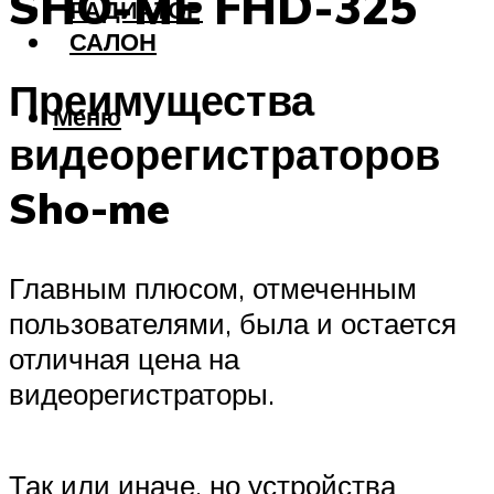
SHO-ME FHD-325
РАДИАТОР
САЛОН
Преимущества
Меню
видеорегистраторов
Sho-me
Главным плюсом, отмеченным
пользователями, была и остается
отличная цена на
видеорегистраторы.
Так или иначе, но устройства