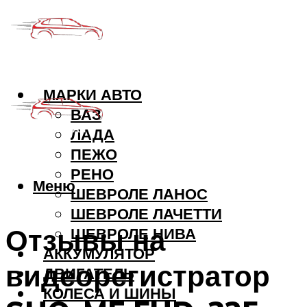
МАРКИ АВТО
ВАЗ
ЛАДА
ПЕЖО
РЕНО
Меню
ШЕВРОЛЕ ЛАНОС
ШЕВРОЛЕ ЛАЧЕТТИ
Отзывы на
ШЕВРОЛЕ НИВА
АККУМУЛЯТОР
видеорегистратор
ДВИГАТЕЛЬ
КОЛЕСА И ШИНЫ