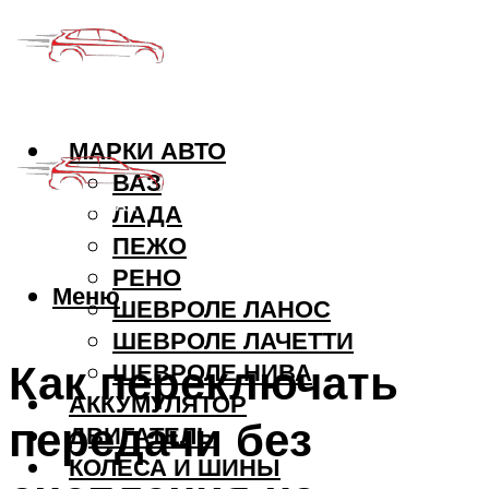
МАРКИ АВТО
ВАЗ
ЛАДА
ПЕЖО
РЕНО
Меню
ШЕВРОЛЕ ЛАНОС
ШЕВРОЛЕ ЛАЧЕТТИ
Как переключать
ШЕВРОЛЕ НИВА
АККУМУЛЯТОР
передачи без
ДВИГАТЕЛЬ
КОЛЕСА И ШИНЫ