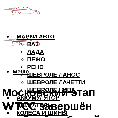
МАРКИ АВТО
ВАЗ
ЛАДА
ПЕЖО
РЕНО
Меню
ШЕВРОЛЕ ЛАНОС
ШЕВРОЛЕ ЛАЧЕТТИ
Московский этап
ШЕВРОЛЕ НИВА
АККУМУЛЯТОР
WTCC завершён
ДВИГАТЕЛЬ
КОЛЕСА И ШИНЫ