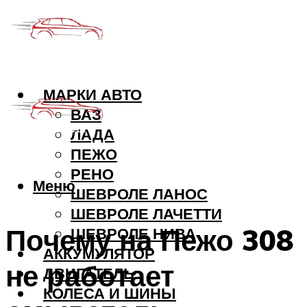
МАРКИ АВТО
ВАЗ
ЛАДА
ПЕЖО
РЕНО
Меню
ШЕВРОЛЕ ЛАНОС
ШЕВРОЛЕ ЛАЧЕТТИ
Почему на Пежо 308
ШЕВРОЛЕ НИВА
АККУМУЛЯТОР
не работает
ДВИГАТЕЛЬ
КОЛЕСА И ШИНЫ