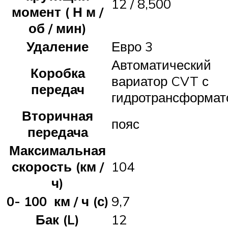
12 / 8,500
момент (
Н м
/
об / мин)
Удаление
Евро 3
Автоматический
Коробка
вариатор CVT с
передач
гидротрансформат
Вторичная
пояс
передача
Максимальная
скорость (км /
104
ч)
0- 100
км / ч
(с)
9,7
Бак (L)
12