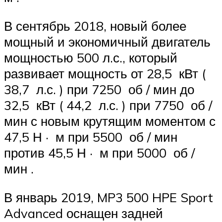
В сентябрь 2018, новый более
мощный и экономичный двигатель
мощностью 500 л.с., который
развивает
мощность
от 28,5
кВт
(
38,7
л.с.
) при 7250
об / мин
до
32,5
кВт
( 44,2
л.с.
) при 7750
об /
мин
с новым крутящим моментом с
47,5
Н
·
м
при 5500
об / мин
против 45,5
Н
·
м
при 5000
об /
мин
.
В январь 2019, MP3 500 HPE Sport
Advanced оснащен задней