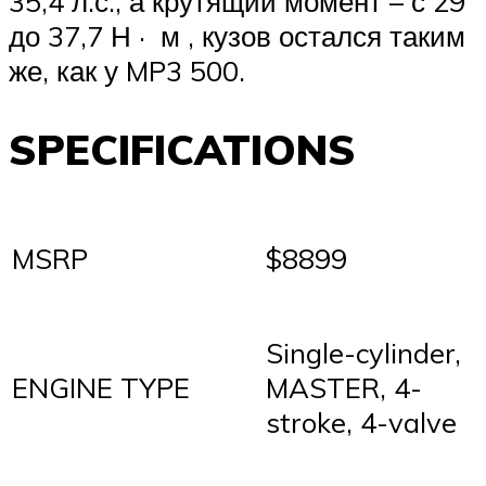
35,4 л.с., а крутящий момент – с 29
до 37,7
Н
·
м
, кузов остался таким
же, как у MP3 500.
SPECIFICATIONS
MSRP
$8899
Single-cylinder,
ENGINE TYPE
MASTER, 4-
stroke, 4-valve