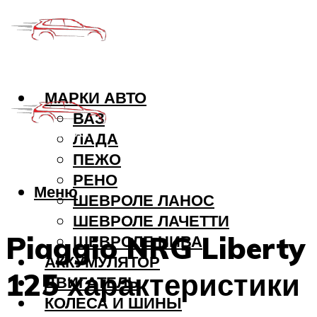
МАРКИ АВТО
ВАЗ
ЛАДА
ПЕЖО
РЕНО
Меню
ШЕВРОЛЕ ЛАНОС
ШЕВРОЛЕ ЛАЧЕТТИ
Piaggio NRG Liberty
ШЕВРОЛЕ НИВА
АККУМУЛЯТОР
125 характеристики
ДВИГАТЕЛЬ
КОЛЕСА И ШИНЫ