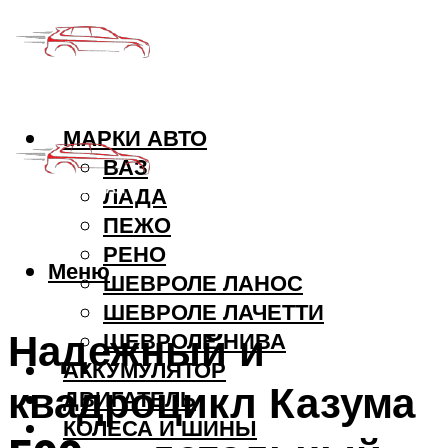
МАРКИ АВТО
ВАЗ
ЛАДА
ПЕЖО
РЕНО
Меню
ШЕВРОЛЕ ЛАНОС
ШЕВРОЛЕ ЛАЧЕТТИ
Надежный и
ШЕВРОЛЕ НИВА
АККУМУЛЯТОР
квадроцикл Казума
ДВИГАТЕЛЬ
КОЛЕСА И ШИНЫ