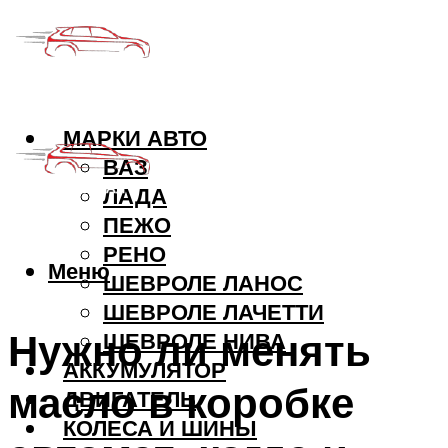
МАРКИ АВТО
ВАЗ
ЛАДА
ПЕЖО
РЕНО
Меню
ШЕВРОЛЕ ЛАНОС
ШЕВРОЛЕ ЛАЧЕТТИ
Нужно ли менять
ШЕВРОЛЕ НИВА
АККУМУЛЯТОР
масло в коробке
ДВИГАТЕЛЬ
КОЛЕСА И ШИНЫ