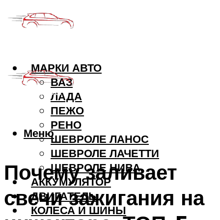
МАРКИ АВТО
ВАЗ
ЛАДА
ПЕЖО
РЕНО
Меню
ШЕВРОЛЕ ЛАНОС
ШЕВРОЛЕ ЛАЧЕТТИ
Почему заливает
ШЕВРОЛЕ НИВА
АККУМУЛЯТОР
свечи зажигания на
ДВИГАТЕЛЬ
КОЛЕСА И ШИНЫ