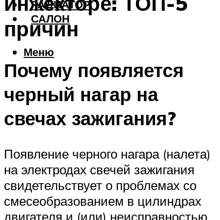
инжекторе: ТОП-5
РАДИАТОР
САЛОН
причин
Меню
Почему появляется
черный нагар на
свечах зажигания?
Появление черного нагара (налета)
на электродах свечей зажигания
свидетельствует о проблемах со
смесеобразованием в цилиндрах
двигателя и (или) неисправностью