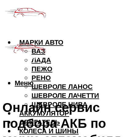
МАРКИ АВТО
ВАЗ
ЛАДА
ПЕЖО
РЕНО
Меню
ШЕВРОЛЕ ЛАНОС
ШЕВРОЛЕ ЛАЧЕТТИ
Онлайн сервис
ШЕВРОЛЕ НИВА
АККУМУЛЯТОР
подбора АКБ по
ДВИГАТЕЛЬ
КОЛЕСА И ШИНЫ