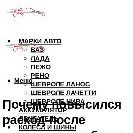
МАРКИ АВТО
ВАЗ
ЛАДА
ПЕЖО
РЕНО
Меню
ШЕВРОЛЕ ЛАНОС
ШЕВРОЛЕ ЛАЧЕТТИ
Почему повысился
ШЕВРОЛЕ НИВА
АККУМУЛЯТОР
расход после
ДВИГАТЕЛЬ
КОЛЕСА И ШИНЫ