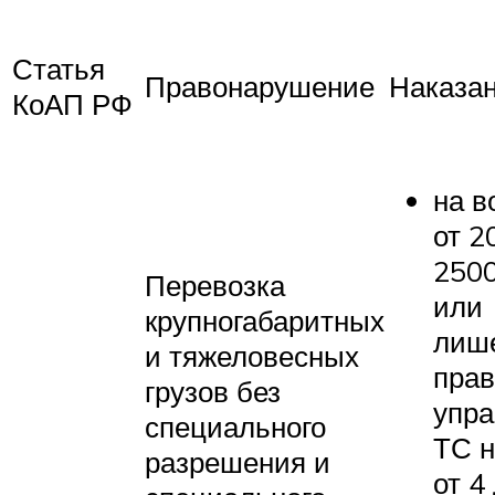
Статья
Правонарушение
Наказа
КоАП РФ
на в
от 2
2500
Перевозка
или
крупногабаритных
лиш
и тяжеловесных
прав
грузов без
упра
специального
ТС н
разрешения и
от 4