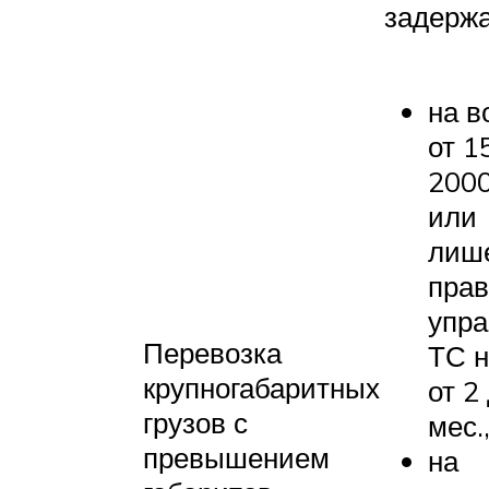
задерж
на в
от 1
2000
или
лиш
прав
упра
Перевозка
ТС н
крупногабаритных
от 2
грузов с
мес.
превышением
на