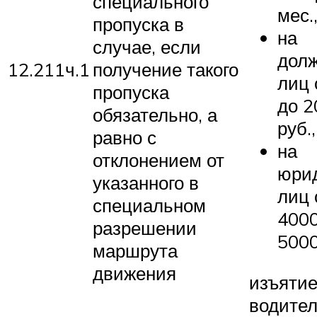
специального
мес.
пропуска в
на
случае, если
дол
12.211ч.1
получение такого
лиц 
пропуска
до 2
обязательно, а
руб.,
равно с
на
отклонением от
юри
указанного в
лиц 
специальном
4000
разрешении
5000
маршрута
движения
изъятие
водител