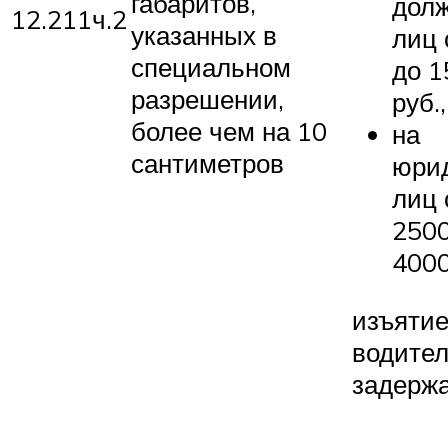
габаритов,
дол
12.211ч.2
указанных в
лиц 
специальном
до 1
разрешении,
руб.,
более чем на 10
на
сантиметров
юри
лиц 
2500
4000
изъятие
водител
задерж