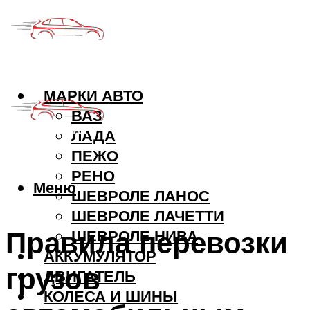
МАРКИ АВТО
ВАЗ
ЛАДА
ПЕЖО
РЕНО
Меню
ШЕВРОЛЕ ЛАНОС
ШЕВРОЛЕ ЛАЧЕТТИ
Правила перевозки
ШЕВРОЛЕ НИВА
АККУМУЛЯТОР
грузов
ДВИГАТЕЛЬ
КОЛЕСА И ШИНЫ