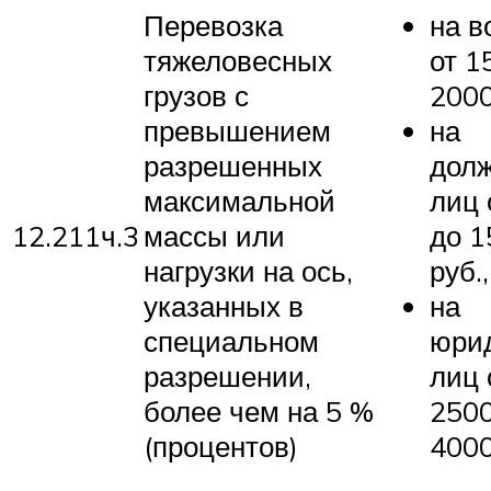
Перевозка
на в
тяжеловесных
от 1
грузов с
2000
превышением
на
разрешенных
дол
максимальной
лиц 
12.211ч.3
массы или
до 1
нагрузки на ось,
руб.,
указанных в
на
специальном
юри
разрешении,
лиц 
более чем на 5 %
2500
(процентов)
4000