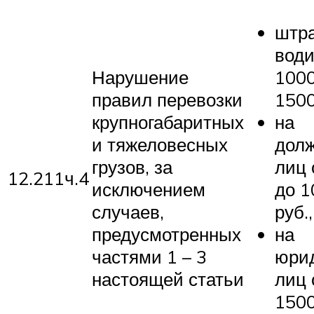
штра
води
Нарушение
1000
правил перевозки
1500
крупногабаритных
на
и тяжеловесных
дол
грузов, за
лиц 
12.211ч.4
исключением
до 1
случаев,
руб.,
предусмотренных
на
частями 1 – 3
юри
настоящей статьи
лиц 
1500