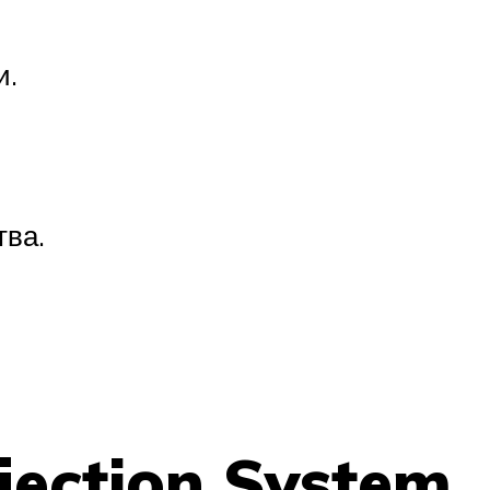
и.
ва.
jection System