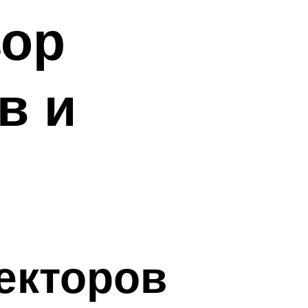
зор
в и
екторов