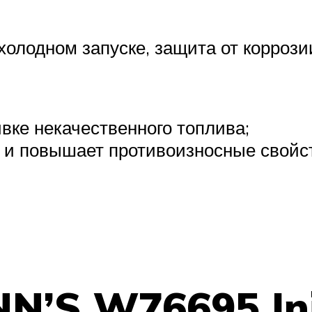
олодном запуске, защита от коррози
вке некачественного топлива;
и повышает противоизносные свойст
NN’S W76695 In