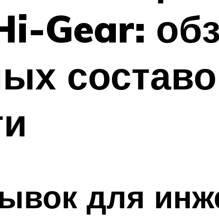
Hi-Gear: об
ых составо
ти
ывок для инж