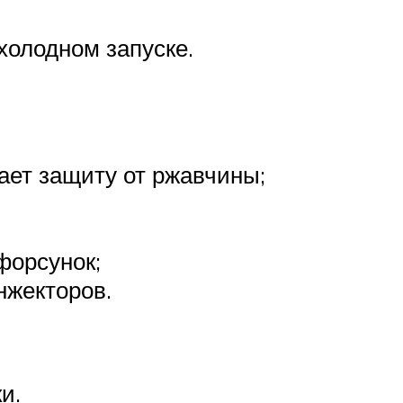
холодном запуске.
ает защиту от ржавчины;
форсунок;
нжекторов.
и.