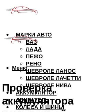
МАРКИ АВТО
ВАЗ
ЛАДА
ПЕЖО
РЕНО
Меню
ШЕВРОЛЕ ЛАНОС
ШЕВРОЛЕ ЛАЧЕТТИ
Проверка
ШЕВРОЛЕ НИВА
АККУМУЛЯТОР
аккумулятора
ДВИГАТЕЛЬ
КОЛЕСА И ШИНЫ