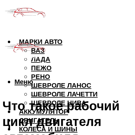
МАРКИ АВТО
ВАЗ
ЛАДА
ПЕЖО
РЕНО
Меню
ШЕВРОЛЕ ЛАНОС
ШЕВРОЛЕ ЛАЧЕТТИ
Что такое рабочий
ШЕВРОЛЕ НИВА
АККУМУЛЯТОР
цикл двигателя
ДВИГАТЕЛЬ
КОЛЕСА И ШИНЫ