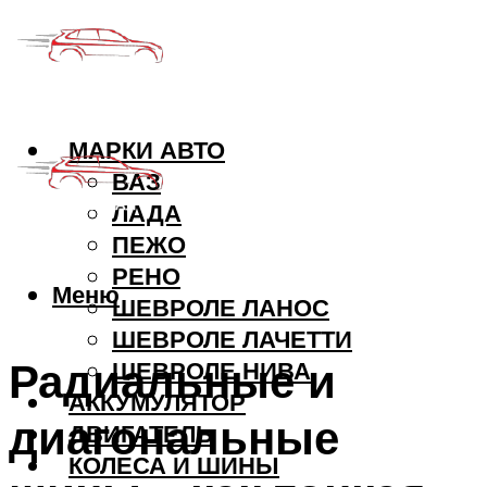
МАРКИ АВТО
ВАЗ
ЛАДА
ПЕЖО
РЕНО
Меню
ШЕВРОЛЕ ЛАНОС
ШЕВРОЛЕ ЛАЧЕТТИ
Радиальные и
ШЕВРОЛЕ НИВА
АККУМУЛЯТОР
диагональные
ДВИГАТЕЛЬ
КОЛЕСА И ШИНЫ