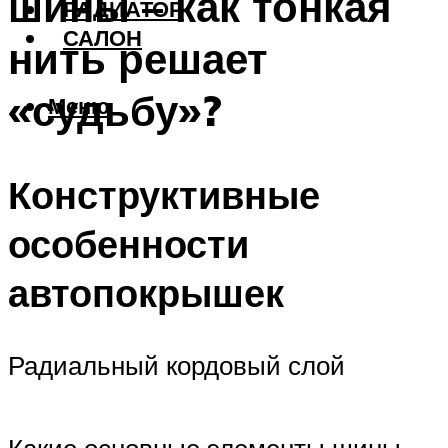
шины – как тонкая
РАДИАТОР
САЛОН
нить решает
«судьбу»?
Меню
Конструктивные
особенности
автопокрышек
Радиальный кордовый слой