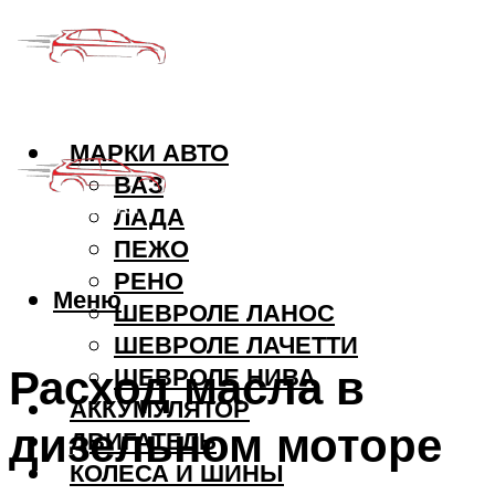
МАРКИ АВТО
ВАЗ
ЛАДА
ПЕЖО
РЕНО
Меню
ШЕВРОЛЕ ЛАНОС
ШЕВРОЛЕ ЛАЧЕТТИ
Расход масла в
ШЕВРОЛЕ НИВА
АККУМУЛЯТОР
дизельном моторе
ДВИГАТЕЛЬ
КОЛЕСА И ШИНЫ