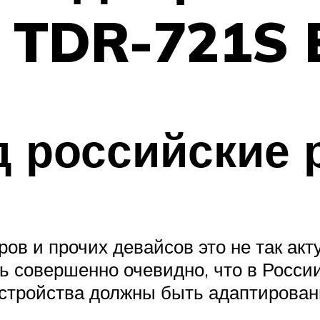
n TDR-721S
д российские 
ов и прочих девайсов это не так акту
дь совершенно очевидно, что в Росси
устройства должны быть адаптирова