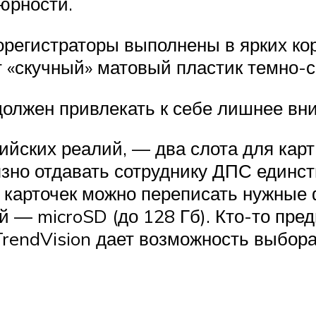
юрности.
орегистраторы выполнены в ярких ко
т «скучный» матовый пластик темно-с
 должен привлекать к себе лишнее вн
йских реалий, — два слота для карт
оязно отдавать сотруднику ДПС единс
 карточек можно переписать нужные ф
ой — microSD (до 128 Гб). Кто-то пре
TrendVision дает возможность выбора