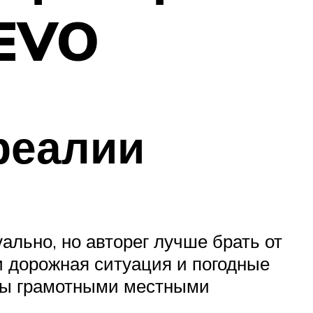
 EVO
реалии
ально, но авторег лучше брать от
и дорожная ситуация и погодные
ны грамотными местными